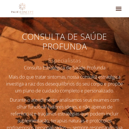
Clínica & S
O que você
Dúvidas F
CONSULTA DE SAÚDE
PROFUNDA
Especialistas
Consulta Estratégica de Saúde Profunda
Mais do que tratar sintomas, nossa consulta estratégica
investiga a raiz dos desequilíbrios do seu corpo e propõe
um plano de cuidado completo e personalizado.
Durante o atendimento, analisamos seus exames com
olhar funcional (valores ideais, e não apenas de
referência) e traçamos estratégias que podem incluir
suplementação, terapias naturais e protocolos
endovenosos personalizados — sempre respeitando sua