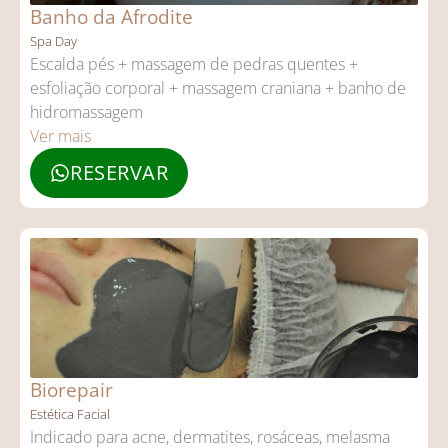
Banho da Afrodite
Spa Day
Escalda pés + massagem de pedras quentes +
esfoliação corporal + massagem craniana + banho de
hidromassagem
Ver mais
RESERVAR
Biorepair
Estética Facial
Indicado para acne, dermatites, rosáceas, melasma