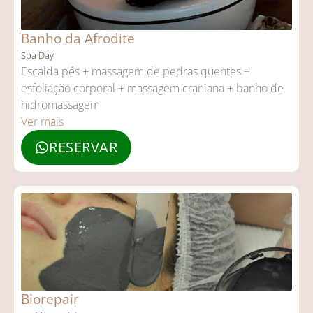
Banho da Afrodite
Spa Day
Escalda pés + massagem de pedras quentes +
esfoliação corporal + massagem craniana + banho de
hidromassagem
Ver mais
RESERVAR
Biorepair