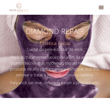
Clínica & S
O que você
Dúvidas F
DIAMOND REPAIR
Estética Facial
Cuidar da pele é cuidar de você.
Aqui, os tratamentos faciais vão além da aparência:
usamos tecnologias modernas, toques relaxantes e
produtos de alta performance para limpar, hidratar,
renovar e tratar a sua pele como ela merece.
Para você sair leve, renovada e com a pele radiante.